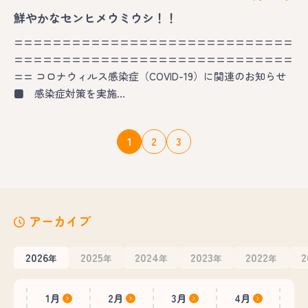
鮮やかなセンヒメウミウシ！！
=============================
=============================
== コロナウィルス感染症（COVID-19）に関連のお知らせ
■ 感染症対策を実施…
1
2
3
アーカイブ
2026
2025
2024
2023
2022
2
年
年
年
年
年
1月
2月
3月
4月