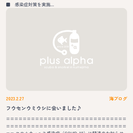
■ 感染症対策を実施…
2023.2.27
海ブログ
フウセンウミウシに会いました♪
=============================
=============================