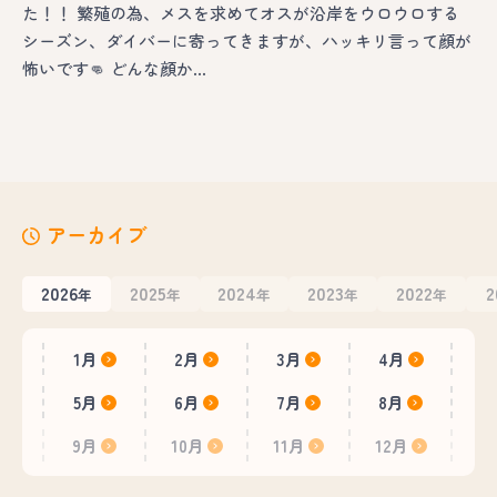
た！！ 繁殖の為、メスを求めてオスが沿岸をウロウロする
シーズン、ダイバーに寄ってきますが、ハッキリ言って顔が
怖いです👊 どんな顔か…
アーカイブ
2026
2025
2024
2023
2022
2
年
年
年
年
年
1月
2月
3月
4月
5月
6月
7月
8月
9月
10月
11月
12月