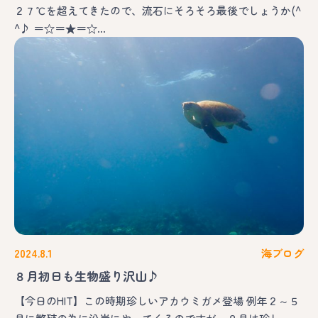
２７℃を超えてきたので、流石にそろそろ最後でしょうか(^
^♪ ＝☆＝★＝☆…
2024.8.1
海ブログ
８月初日も生物盛り沢山♪
【今日のHIT】この時期珍しいアカウミガメ登場 例年２～５