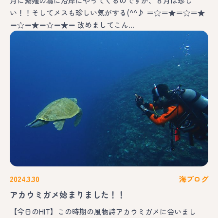
月に繁殖の為に沿岸にやってくるのですが、８月は珍し
い！！そしてメスも珍しい気がする(^^♪ ＝☆＝★＝☆＝★
＝☆＝★＝☆＝★＝ 改めましてこん…
2024.3.30
海ブログ
アカウミガメ始まりました！！
【今日のHIT】この時期の風物詩アカウミガメに会いまし