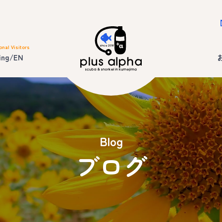
onal Visitors
ing/EN
Blog
ブログ