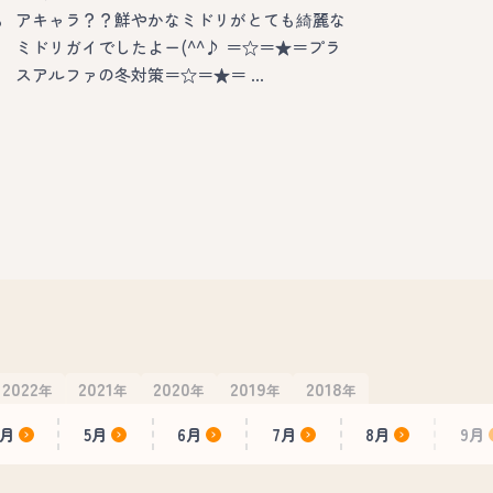
も
アキャラ？？鮮やかなミドリがとても綺麗な
ミドリガイでしたよー(^^♪ ＝☆＝★＝プラ
スアルファの冬対策＝☆＝★＝ …
2022
2021
2020
2019
2018
年
年
年
年
年
4月
5月
6月
7月
8月
9月