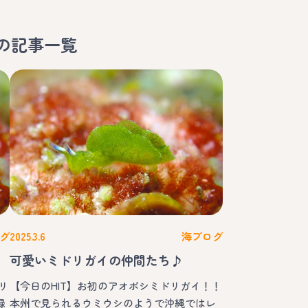
の記事一覧
グ
2025.3.6
海ブログ
可愛いミドリガイの仲間たち♪
リ
【今日のHIT】お初のアオボシミドリガイ！！
緑
本州で見られるウミウシのようで沖縄ではレ