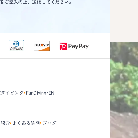
をご記入の上、送信してください。
験ダイビング
FunDiving/EN
て
フ紹介
よくある質問
ブログ