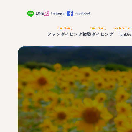
Fun Diving
Trial Diving
For Internati
ファンダイビング
体験ダイビング
FunDiv