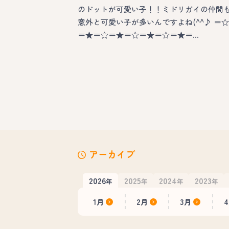
のドットが可愛い子！！ミドリガイの仲間
意外と可愛い子が多いんですよね(^^♪ ＝☆
＝★＝☆＝★＝☆＝★＝☆＝★＝…
アーカイブ
2026
2025
2024
2023
年
年
年
年
1月
2月
3月