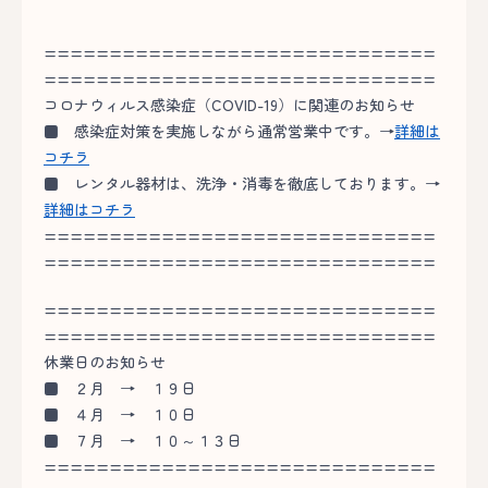
==============================
==============================
コロナウィルス感染症（COVID-19）に関連のお知らせ
■
感染症対策を実施しながら通常営業中です。→
詳細は
コチラ
■
レンタル器材は、洗浄・消毒を徹底しております。→
詳細はコチラ
==============================
==============================
==============================
==============================
休業日のお知らせ
■
２月 → １９日
■
４月 → １０日
■
７月 → １０～１３日
==============================