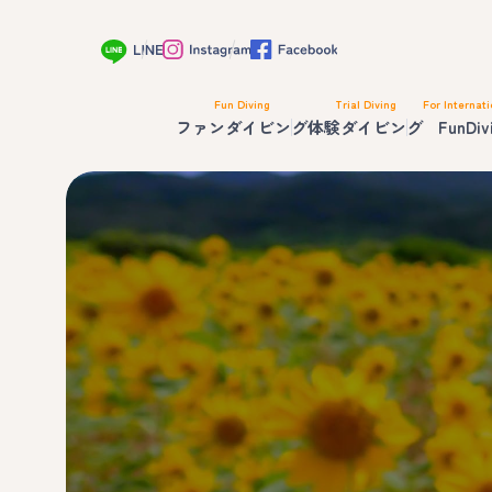
Fun Diving
Trial Diving
For Internati
ファンダイビング
体験ダイビング
FunDiv