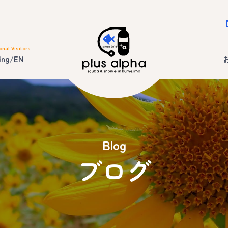
onal Visitors
ing/EN
Blog
ブログ