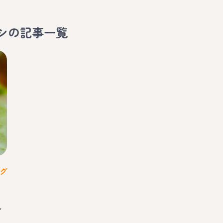
シ
の記事一覧
グ
ん
】