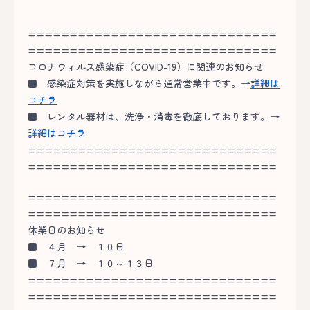
==============================
==============================
コロナウィルス感染症（COVID-19）に関連のお知らせ
■
感染症対策を実施しながら通常営業中です。→
詳細は
コチラ
■
レンタル器材は、洗浄・消毒を徹底しております。→
詳細はコチラ
==============================
==============================
==============================
==============================
休業日のお知らせ
■
４月 → １０日
■
７月 → １０～１３日
==============================
==============================