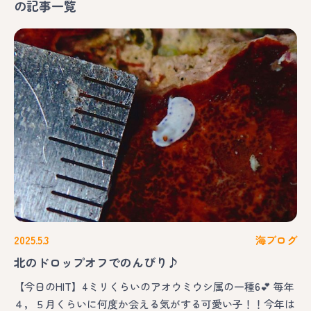
の記事一覧
2025.5.3
海ブログ
北のドロップオフでのんびり♪
【今日のHIT】4ミリくらいのアオウミウシ属の一種6💕 毎年
４，５月くらいに何度か会える気がする可愛い子！！今年は