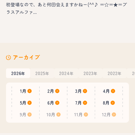
初登場なので、あと何回会えますかねー(^^♪ ＝☆＝★＝プ
ラスアルファ…
アーカイブ
2026
2025
2024
2023
2022
2
年
年
年
年
年
1月
2月
3月
4月
5月
6月
7月
8月
9月
10月
11月
12月