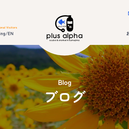
onal Visitors
ing/EN
Blog
ブログ