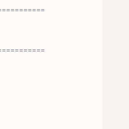
===========
===========