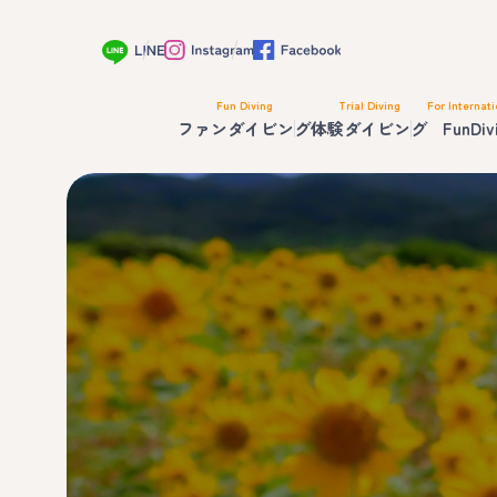
Fun Diving
Trial Diving
For Internati
ファンダイビング
体験ダイビング
FunDiv