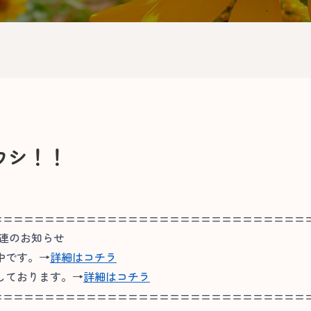
ウシ！！
==============================
関連のお知らせ
中です。→
詳細はコチラ
しております。→
詳細はコチラ
==============================