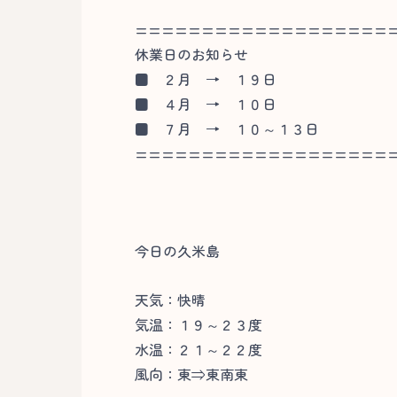
===================
休業日のお知らせ
■
２月 → １９日
■
４月 → １０日
■
７月 → １０～１３日
===================
今日の久米島
天気：快晴
気温：１９～２３度
水温：２１～２２度
風向：東⇒東南東