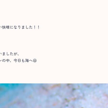
い快晴になりました！！
いましたが、
の中、今日も海へ😆