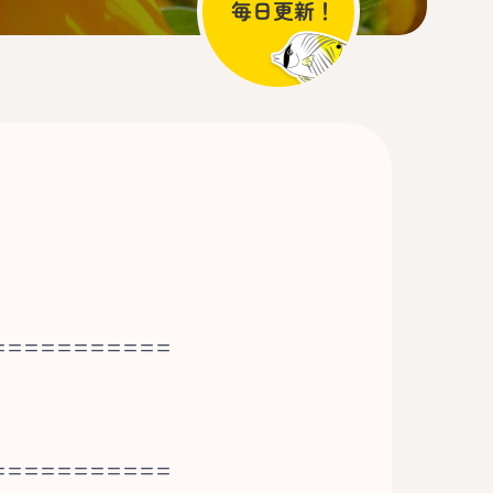
===========
===========