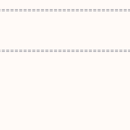
==============================
==============================