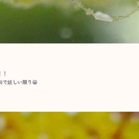
！！
で嬉しい限り😀