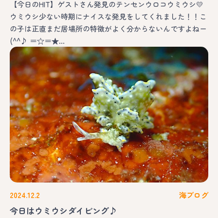
【今日のHIT】ゲストさん発見のテンセンウロコウミウシ💛
ウミウシ少ない時期にナイスな発見をしてくれました！！こ
の子は正直まだ居場所の特徴がよく分からないんですよねー
(^^♪ ＝☆＝★…
2024.12.2
海ブログ
今日はウミウシダイビング♪