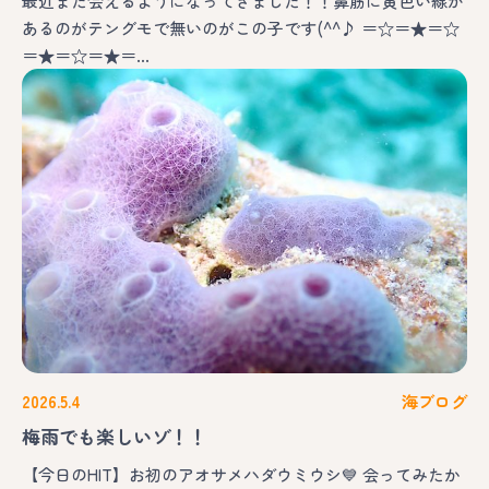
最近また会えるようになってきました！！鼻筋に黄色い線が
あるのがテングモで無いのがこの子です(^^♪ ＝☆＝★＝☆
＝★＝☆＝★＝…
2026.5.4
海ブログ
梅雨でも楽しいゾ！！
【今日のHIT】お初のアオサメハダウミウシ💙 会ってみたか