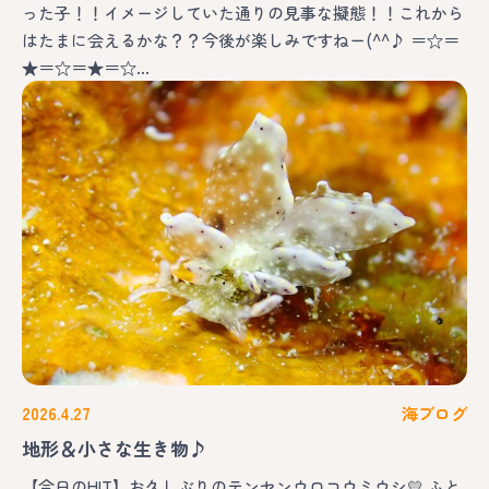
った子！！イメージしていた通りの見事な擬態！！これから
はたまに会えるかな？？今後が楽しみですねー(^^♪ ＝☆＝
★＝☆＝★＝☆…
2026.4.27
海ブログ
地形＆小さな生き物♪
【今日のHIT】お久しぶりのテンセンウロコウミウシ💛 ふと