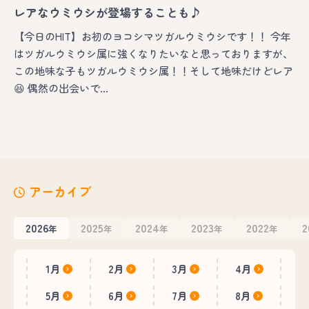
レアなウミウシが登場することも♪
【今日のHIT】お初のヨコシマツガルウミウシです！！ 今年
はツガルウミウシ属に強くなりたいなと思っておりますが、
この地味な子もツガルウミウシ属！！そして地味だけどレア
😆 偶然の出会いで…
アーカイブ
2026
2025
2024
2023
2022
2
年
年
年
年
年
1月
2月
3月
4月
5月
6月
7月
8月