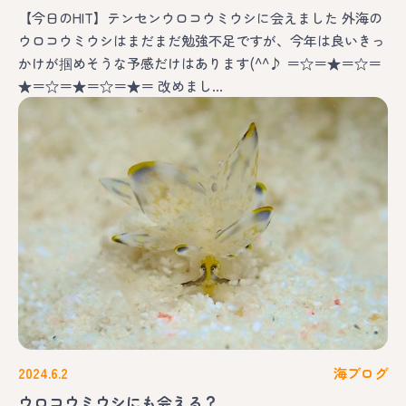
【今日のHIT】テンセンウロコウミウシに会えました 外海の
ウロコウミウシはまだまだ勉強不足ですが、今年は良いきっ
かけが掴めそうな予感だけはあります(^^♪ ＝☆＝★＝☆＝
★＝☆＝★＝☆＝★＝ 改めまし…
2024.6.2
海ブログ
ウロコウミウシにも会える？