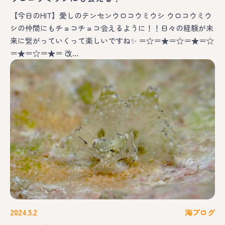
【今日のHIT】愛しのテンセンウロコウミウシ ウロコウミウ
シの仲間にもチョコチョコ会えるように！！日々の経験が未
来に繋がっていくって楽しいですね✨ ＝☆＝★＝☆＝★＝☆
＝★＝☆＝★＝ 改…
2024.5.2
海ブログ