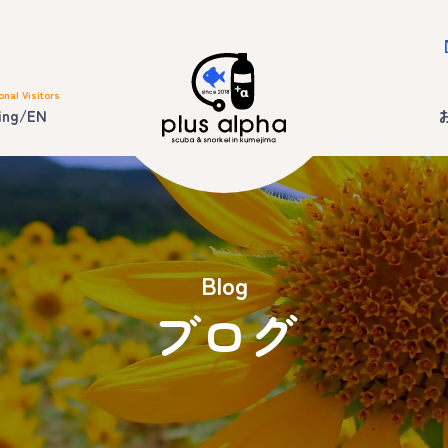
onal Visitors
ing/EN
Blog
ブログ