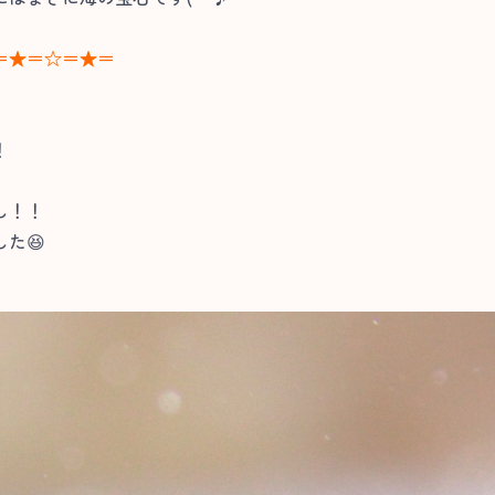
＝★＝☆＝★＝
！
し！！
た😆