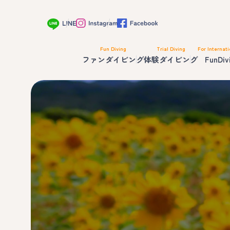
Fun Diving
Trial Diving
For Internati
ファンダイビング
体験ダイビング
FunDiv