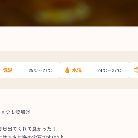
気温
水温
25℃～27℃
24℃～27℃
ョウも登場😍
今日出てくれて良かった！
はまさに海の宝石です(^^♪