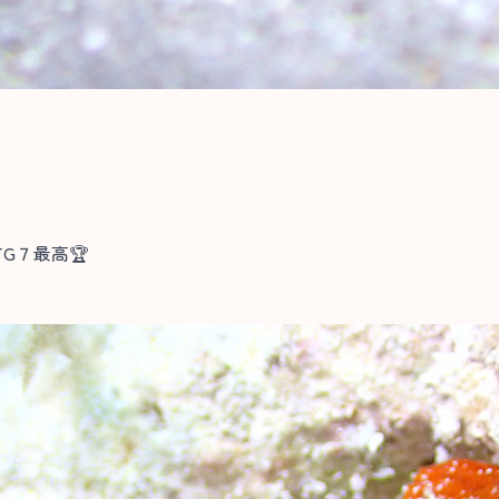
G７最高🏆