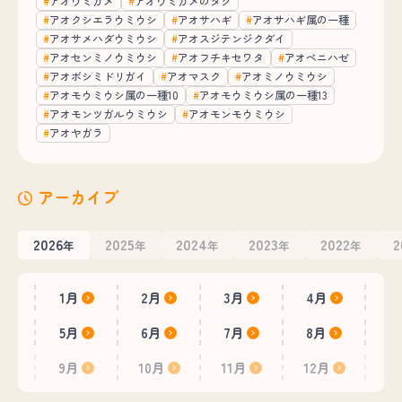
アオウミガメ
アオウミガメのタグ
アオクシエラウミウシ
アオサハギ
アオサハギ属の一種
アオサメハダウミウシ
アオスジテンジクダイ
アオセンミノウミウシ
アオフチキセワタ
アオベニハゼ
アオボシミドリガイ
アオマスク
アオミノウミウシ
アオモウミウシ属の一種10
アオモウミウシ属の一種13
アオモンツガルウミウシ
アオモンモウミウシ
アオヤガラ
アーカイブ
2026
2025
2024
2023
2022
2
年
年
年
年
年
1月
2月
3月
4月
5月
6月
7月
8月
9月
10月
11月
12月