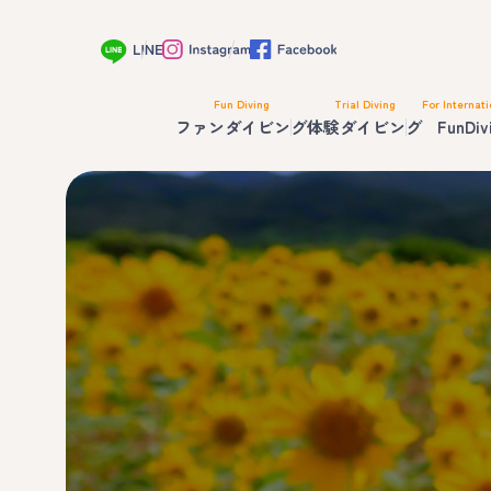
Fun Diving
Trial Diving
For Internati
ファンダイビング
体験ダイビング
FunDiv