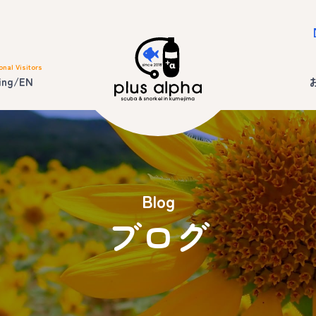
onal Visitors
ing/EN
Blog
ブログ