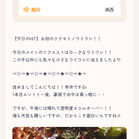
風向
南西
【今日のHIT】お初のツクモミノウミウシ！！
今日のメインのリクエストは小～さなウミウシ！！
この子以外にも色々な小さなウミウシに会えましたよ💛
＝☆＝★＝☆＝★＝☆＝★＝☆＝★＝
改めましてこんにちは！！寺井です👍
1本目エントリー後、豪雨で水中は真っ暗に・・
ですが、午後には晴れて透明度４０ｍオーバー！！
海も天気も難しいですが、だからこそ面白いんですね🌞