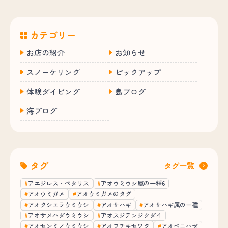
カテゴリー
お店の紹介
お知らせ
スノーケリング
ピックアップ
体験ダイビング
島ブログ
海ブログ
タグ
タグ一覧
アエジレス・ペタリス
アオウミウシ属の一種6
アオウミガメ
アオウミガメのタグ
アオクシエラウミウシ
アオサハギ
アオサハギ属の一種
アオサメハダウミウシ
アオスジテンジクダイ
アオセンミノウミウシ
アオフチキセワタ
アオベニハゼ