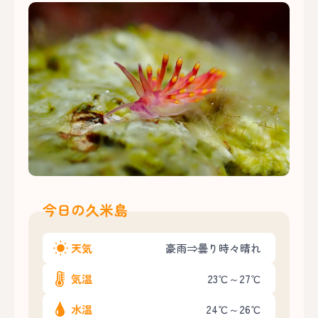
今日の久米島
天気
豪雨⇒曇り時々晴れ
気温
23℃～27℃
水温
24℃～26℃