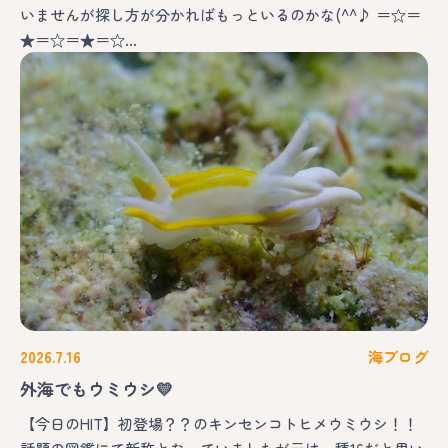
いませんが探し方が分かればもっといるのかな(^^♪ ＝☆＝
★＝☆＝★＝☆…
2026.7.16
海ブログ
外海でもウミウシ💛
【今日のHIT】初登場？？のキンセンコトヒメウミウシ！！