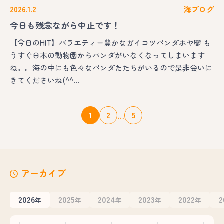
2026.1.2
海ブログ
今日も残念ながら中止です！
【今日のHIT】バラエティー豊かなガイコツパンダホヤ🐼 も
うすぐ日本の動物園からパンダがいなくなってしまいます
ね。。海の中にも色々なパンダたたちがいるので是非会いに
きてくださいね(^^…
…
1
2
5
アーカイブ
2026
2025
2024
2023
2022
2
年
年
年
年
年