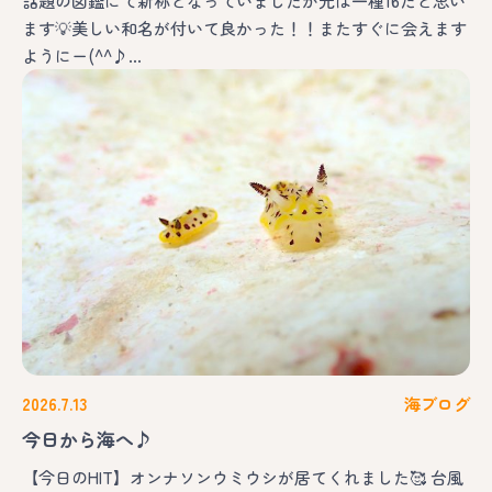
話題の図鑑にて新称となっていましたが元は一種16だと思い
ます💡美しい和名が付いて良かった！！またすぐに会えます
ようにー(^^♪…
2026.7.13
海ブログ
今日から海へ♪
【今日のHIT】オンナソンウミウシが居てくれました🥰 台風