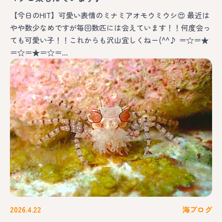
【今日のHIT】可愛い表情のミナミアオモウミウシ😍 最近は
やや数少なめですが毎回数匹には会えています！！何度会っ
ても可愛い子！！これからも沢山宜しくねー(^^♪ ＝☆＝★
＝☆＝★＝☆＝…
2026.4.22
海ブログ