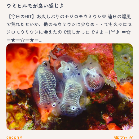
ウミヒルモが良い感じ♪
【今日のHIT】お久しぶりのセジロモウミウシ💛 連日の爆風
で荒れたせいか、他のモウミウシは少なめ・・でも久々にセ
ジロモウミウシに会えたので嬉しかったですよー(^^♪ ＝☆
＝★＝☆＝★＝…
2026.3.5
海ブログ