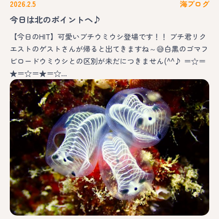
2026.2.5
海ブログ
今日は北のポイントヘ♪
【今日のHIT】可愛いブチウミウシ登場です！！ ブチ君リク
エストのゲストさんが帰ると出てきますね～😅白黒のゴマフ
ビロードウミウシとの区別が未だにつきません(^^♪ ＝☆＝
★＝☆＝★＝☆…