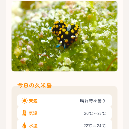
今日の久米島
天気
晴れ時々曇り
気温
20℃～25℃
水温
22℃～24℃