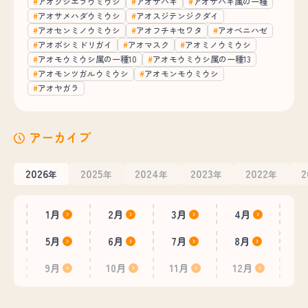
アオクシエラウミウシ
アオサハギ
アオサハギ属の一種
アオサメハダウミウシ
アオスジテンジクダイ
アオセンミノウミウシ
アオフチキセワタ
アオベニハゼ
アオボシミドリガイ
アオマスク
アオミノウミウシ
アオモウミウシ属の一種10
アオモウミウシ属の一種13
アオモンツガルウミウシ
アオモンモウミウシ
アオヤガラ
アーカイブ
2026
2025
2024
2023
2022
2
年
年
年
年
年
1月
2月
3月
4月
5月
6月
7月
8月
9月
10月
11月
12月