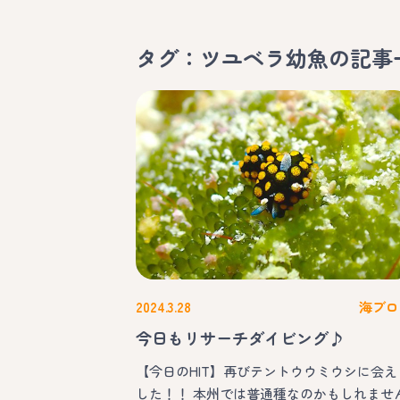
タグ：ツユベラ幼魚
の記事
2024.3.28
海ブロ
今日もリサーチダイビング♪
【今日のHIT】再びテントウウミウシに会え
した！！ 本州では普通種なのかもしれませ