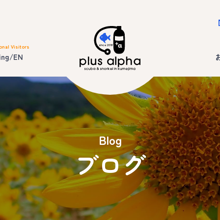
onal Visitors
ing/EN
Blog
ブログ