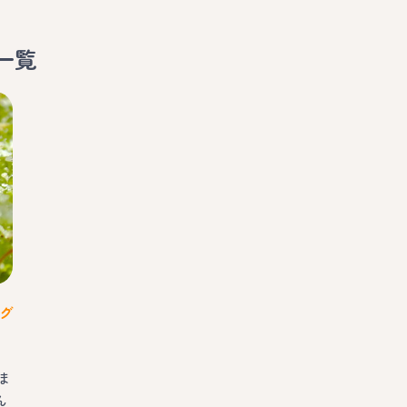
一覧
グ
ま
ん