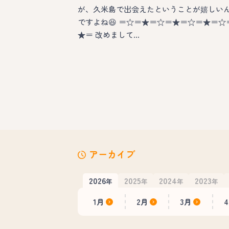
が、久米島で出会えたということが嬉しい
ですよね😆 ＝☆＝★＝☆＝★＝☆＝★＝☆
★＝ 改めまして…
アーカイブ
2026
2025
2024
2023
年
年
年
年
1月
2月
3月