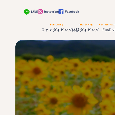
Fun Diving
Trial Diving
For Internati
ファンダイビング
体験ダイビング
FunDiv