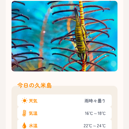
今日の久米島
天気
雨時々曇り
気温
16℃～18℃
水温
22℃～24℃