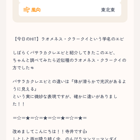
風向
東北東
【今日のHIT】ラオメネス・クラークイという学名のエビ
しばらくバサラカクレエビと紹介してきたこのエビ、
ちゃんと調べてみたら近似種のラオメネス・クラークイの
方でした👊
バサラカクレエビとの違いは『体が滑らかで光沢があるよ
うに見える』
という実に微妙な表現ですが、確かに違いがありまし
た！！
＝☆＝★＝☆＝★＝☆＝★＝☆＝★＝
改めましてこんにちは！！寺井です👍
しとしと雨が降り続く中、のんびりマンツーマンダイ