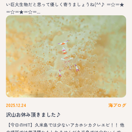
い巨大生物だと思って優しく寄りましょうね(^^♪ ＝☆＝★
＝☆＝★＝☆＝…
2025.12.24
海ブログ
沢山お休み頂きました♪
【今日のHIT】久米島では少ないアカホシカクレエビ！！ 他