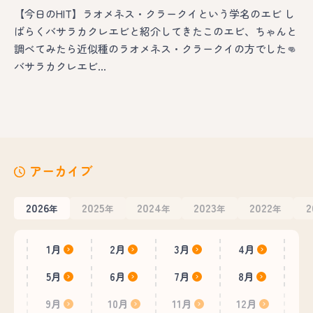
【今日のHIT】ラオメネス・クラークイという学名のエビ し
ばらくバサラカクレエビと紹介してきたこのエビ、ちゃんと
調べてみたら近似種のラオメネス・クラークイの方でした👊
バサラカクレエビ…
アーカイブ
2026
2025
2024
2023
2022
2
年
年
年
年
年
1月
2月
3月
4月
5月
6月
7月
8月
9月
10月
11月
12月