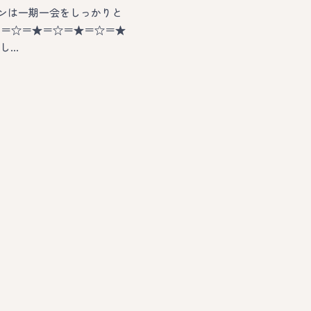
ンは一期一会をしっかりと
 ＝☆＝★＝☆＝★＝☆＝★
し…