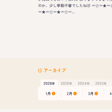
のか、少し挙動不審でしたね🤣 ＝☆＝★＝
＝★＝☆＝★＝☆＝…
アーカイブ
2026
2025
2024
2023
年
年
年
年
1月
2月
3月