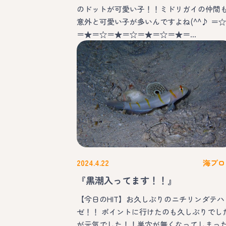
のドットが可愛い子！！ミドリガイの仲間
意外と可愛い子が多いんですよね(^^♪ ＝☆
＝★＝☆＝★＝☆＝★＝☆＝★＝…
2024.4.22
海ブロ
『黒潮入ってます！！』
【今日のHIT】お久しぶりのニチリンダテハ
ゼ！！ ポイントに行けたのも久しぶりでし
が元気でした！！巣穴が無くなってしまっ