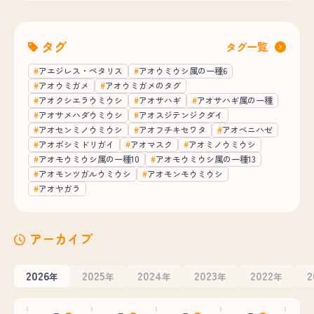
タグ
タグ一覧
アエジレス・ペタリス
アオウミウシ属の一種6
アオウミガメ
アオウミガメのタグ
アオクシエラウミウシ
アオサハギ
アオサハギ属の一種
アオサメハダウミウシ
アオスジテンジクダイ
アオセンミノウミウシ
アオフチキセワタ
アオベニハゼ
アオボシミドリガイ
アオマスク
アオミノウミウシ
アオモウミウシ属の一種10
アオモウミウシ属の一種13
アオモンツガルウミウシ
アオモンモウミウシ
アオヤガラ
アーカイブ
2026
2025
2024
2023
2022
2
年
年
年
年
年