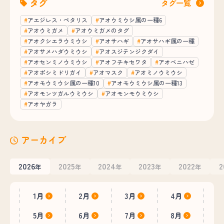
タグ
タグ一覧
アエジレス・ペタリス
アオウミウシ属の一種6
アオウミガメ
アオウミガメのタグ
アオクシエラウミウシ
アオサハギ
アオサハギ属の一種
アオサメハダウミウシ
アオスジテンジクダイ
アオセンミノウミウシ
アオフチキセワタ
アオベニハゼ
アオボシミドリガイ
アオマスク
アオミノウミウシ
アオモウミウシ属の一種10
アオモウミウシ属の一種13
アオモンツガルウミウシ
アオモンモウミウシ
アオヤガラ
アーカイブ
2026
2025
2024
2023
2022
2
年
年
年
年
年
1月
2月
3月
4月
5月
6月
7月
8月