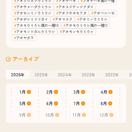
アオクシエラウミウシ
アオサハギ
アオサハギ属の一種
アオサメハダウミウシ
アオスジテンジクダイ
アオセンミノウミウシ
アオフチキセワタ
アオベニハゼ
アオボシミドリガイ
アオマスク
アオミノウミウシ
アオモウミウシ属の一種10
アオモウミウシ属の一種13
アオモンツガルウミウシ
アオモンモウミウシ
アオヤガラ
アーカイブ
2026
2025
2024
2023
2022
2
年
年
年
年
年
1月
2月
3月
4月
5月
6月
7月
8月
9月
10月
11月
12月