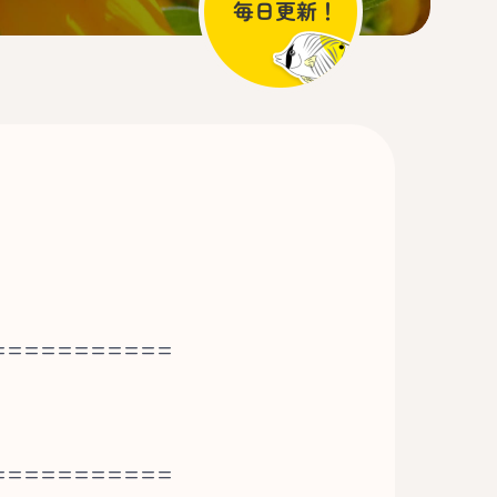
===========
===========