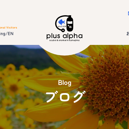
onal Visitors
ing/EN
Blog
ブログ