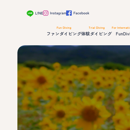
Fun Diving
Trial Diving
For Internati
ファンダイビング
体験ダイビング
FunDiv