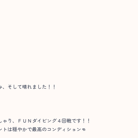
み、そして晴れました！！
しゃり、ＦＵＮダイビング４回戦です！！
トは穏やかで最高のコンディション👊