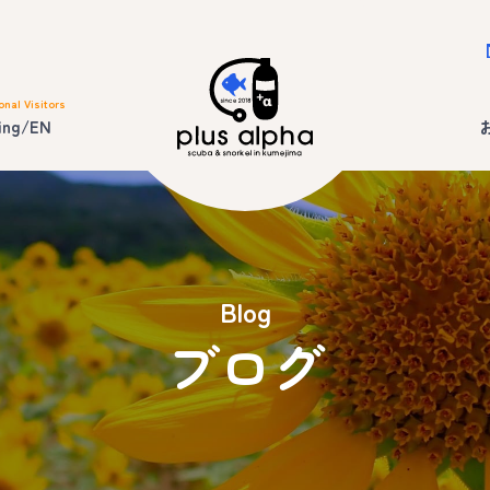
onal Visitors
ing/EN
Blog
ブログ