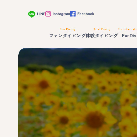
Fun Diving
Trial Diving
For Internati
ファンダイビング
体験ダイビング
FunDiv