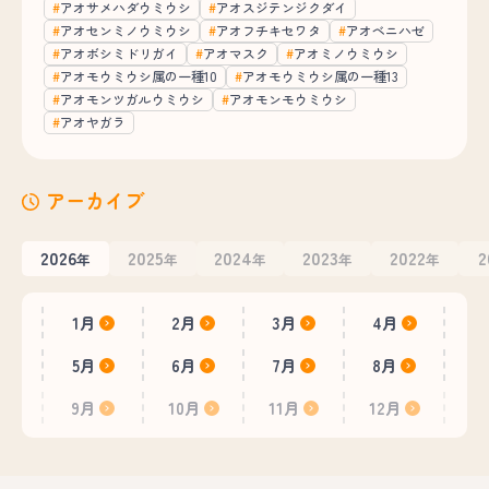
アオサメハダウミウシ
アオスジテンジクダイ
アオセンミノウミウシ
アオフチキセワタ
アオベニハゼ
アオボシミドリガイ
アオマスク
アオミノウミウシ
アオモウミウシ属の一種10
アオモウミウシ属の一種13
アオモンツガルウミウシ
アオモンモウミウシ
アオヤガラ
アーカイブ
2026
2025
2024
2023
2022
2
年
年
年
年
年
1月
2月
3月
4月
5月
6月
7月
8月
9月
10月
11月
12月