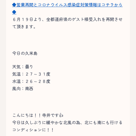
◆営業再開とコロナウイルス感染症対策情報はコチラから
◆
６月１９日より、全都道府県のゲスト様受入れを再開させ
て頂きます。
今日の久米島
天気：曇り
気温：２７～３１度
水温：２６～２８度
風向：南西
こんにちは！！寺井です👍
今日は久しぶりに緩やかな北風の為、北にも南にも行ける
コンディションに！！