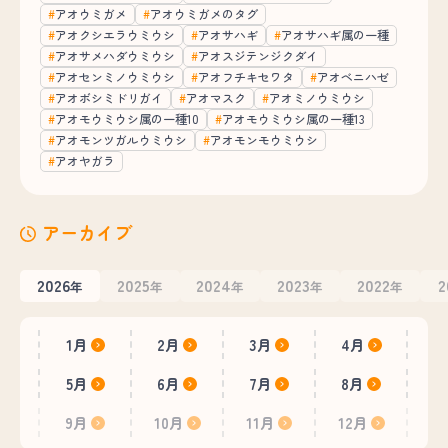
アオウミガメ
アオウミガメのタグ
アオクシエラウミウシ
アオサハギ
アオサハギ属の一種
アオサメハダウミウシ
アオスジテンジクダイ
アオセンミノウミウシ
アオフチキセワタ
アオベニハゼ
アオボシミドリガイ
アオマスク
アオミノウミウシ
アオモウミウシ属の一種10
アオモウミウシ属の一種13
アオモンツガルウミウシ
アオモンモウミウシ
アオヤガラ
アーカイブ
2026
2025
2024
2023
2022
2
年
年
年
年
年
1月
2月
3月
4月
5月
6月
7月
8月
9月
10月
11月
12月