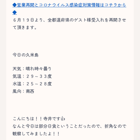
◆営業再開とコロナウイルス感染症対策情報はコチラから
◆
６月１９日より、全都道府県のゲスト様受入れを再開させ
て頂きます。
今日の久米島
天気：晴れ時々曇り
気温：２９～３３度
水温：２５～２８度
風向：南西
こんにちは！！寺井です👍
なんと今日は部分日食ということだったので、折角なので
観察してみましたよ！！