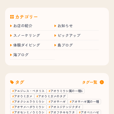
カテゴリー
お店の紹介
お知らせ
スノーケリング
ピックアップ
体験ダイビング
島ブログ
海ブログ
タグ
タグ一覧
アエジレス・ペタリス
アオウミウシ属の一種6
アオウミガメ
アオウミガメのタグ
アオクシエラウミウシ
アオサハギ
アオサハギ属の一種
アオサメハダウミウシ
アオスジテンジクダイ
アオセンミノウミウシ
アオフチキセワタ
アオベニハゼ