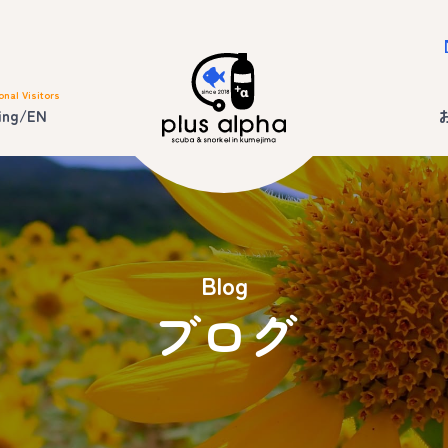
onal Visitors
ing/EN
Blog
ブログ