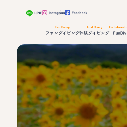
Fun Diving
Trial Diving
For Internati
ファンダイビング
体験ダイビング
FunDiv