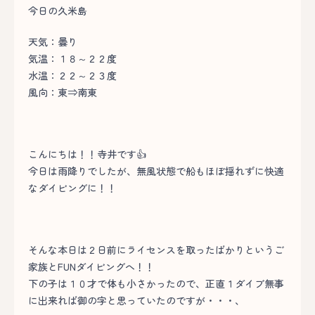
今日の久米島
天気：曇り
気温：１８～２２度
水温：２２～２３度
風向：東⇒南東
こんにちは！！寺井です👍
今日は雨降りでしたが、無風状態で船もほぼ揺れずに快適
なダイビングに！！
そんな本日は２日前にライセンスを取ったばかりというご
家族とFUNダイビングへ！！
下の子は１０才で体も小さかったので、正直１ダイブ無事
に出来れば御の字と思っていたのですが・・・、