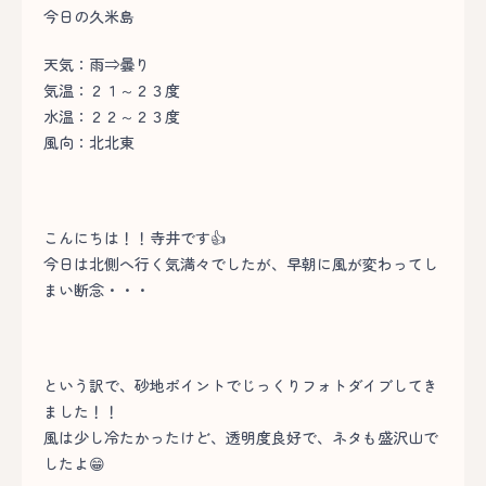
今日の久米島
天気：雨⇒曇り
気温：２１～２３度
水温：２２～２３度
風向：北北東
こんにちは！！寺井です👍
今日は北側へ行く気満々でしたが、早朝に風が変わってし
まい断念・・・
という訳で、砂地ポイントでじっくりフォトダイブしてき
ました！！
風は少し冷たかったけど、透明度良好で、ネタも盛沢山で
したよ😁