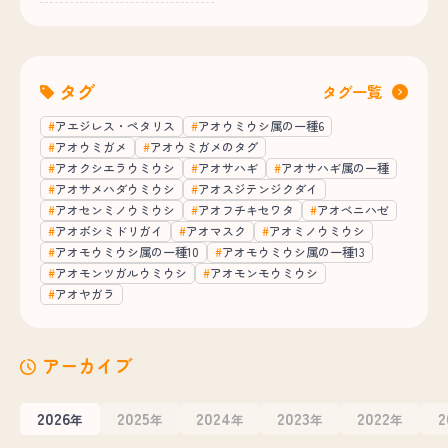
タグ
タグ一覧
アエジレス・ペタリス
アオウミウシ属の一種6
アオウミガメ
アオウミガメのタグ
アオクシエラウミウシ
アオサハギ
アオサハギ属の一種
アオサメハダウミウシ
アオスジテンジクダイ
アオセンミノウミウシ
アオフチキセワタ
アオベニハゼ
アオボシミドリガイ
アオマスク
アオミノウミウシ
アオモウミウシ属の一種10
アオモウミウシ属の一種13
アオモンツガルウミウシ
アオモンモウミウシ
アオヤガラ
アーカイブ
2026
2025
2024
2023
2022
2
年
年
年
年
年