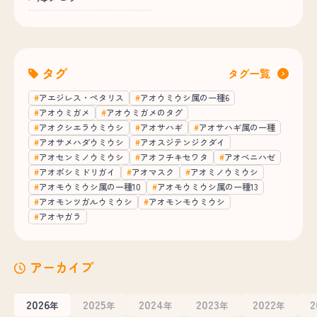
タグ
タグ一覧
アエジレス・ペタリス
アオウミウシ属の一種6
アオウミガメ
アオウミガメのタグ
アオクシエラウミウシ
アオサハギ
アオサハギ属の一種
アオサメハダウミウシ
アオスジテンジクダイ
アオセンミノウミウシ
アオフチキセワタ
アオベニハゼ
アオボシミドリガイ
アオマスク
アオミノウミウシ
アオモウミウシ属の一種10
アオモウミウシ属の一種13
アオモンツガルウミウシ
アオモンモウミウシ
アオヤガラ
アーカイブ
2026
2025
2024
2023
2022
2
年
年
年
年
年