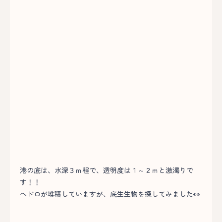
港の底は、水深３ｍ程で、透明度は１～２ｍと激濁りで
す！！
ヘドロが堆積していますが、底生生物を探してみました👀