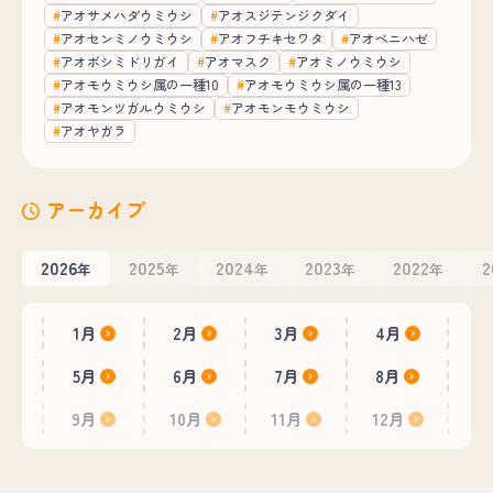
アオサメハダウミウシ
アオスジテンジクダイ
アオセンミノウミウシ
アオフチキセワタ
アオベニハゼ
アオボシミドリガイ
アオマスク
アオミノウミウシ
アオモウミウシ属の一種10
アオモウミウシ属の一種13
アオモンツガルウミウシ
アオモンモウミウシ
アオヤガラ
アーカイブ
2026
2025
2024
2023
2022
2
年
年
年
年
年
1月
2月
3月
4月
5月
6月
7月
8月
9月
10月
11月
12月