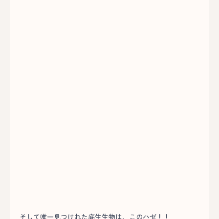
そして唯一見つけれた底生生物は、このハゼ！！