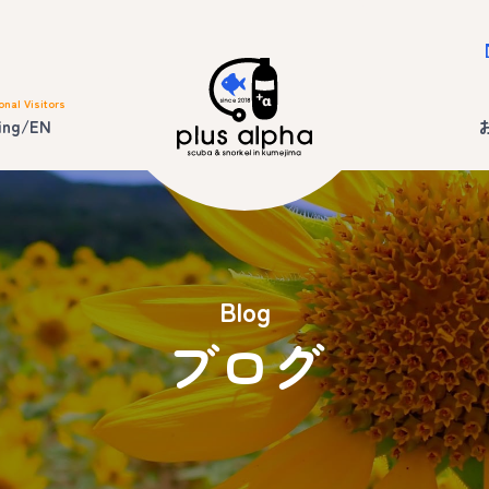
onal Visitors
ing/EN
Blog
ブログ