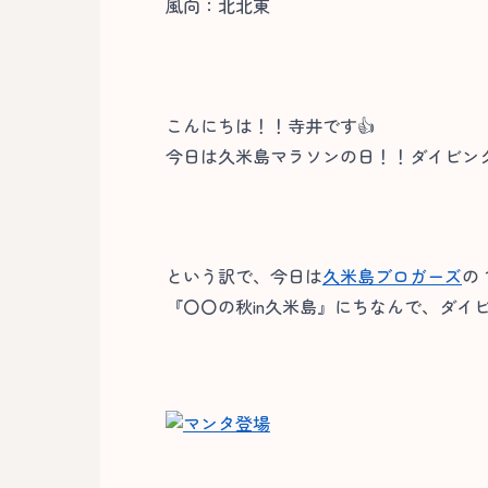
風向：北北東
こんにちは！！寺井です👍
今日は久米島マラソンの日！！ダイビング
という訳で、今日は
久米島ブロガーズ
の
『〇〇の秋in久米島』にちなんで、ダイ