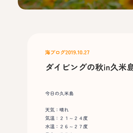
2019.10.27
海ブログ
ダイビングの秋in久米
今日の久米島
天気：晴れ
気温：２１～２４度
水温：２６～２７度