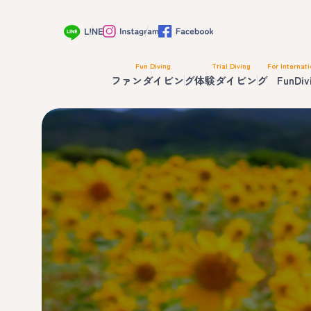
Fun Diving
Trial Diving
For Internati
ファンダイビング
体験ダイビング
FunDiv