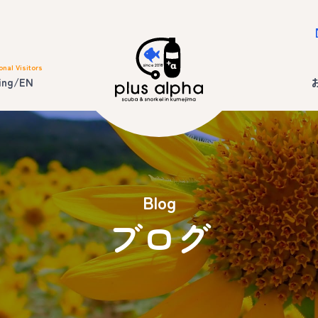
onal Visitors
ing/EN
Blog
ブログ