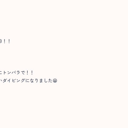
日！！
にトンバラで！！
ダイビングになりました😁