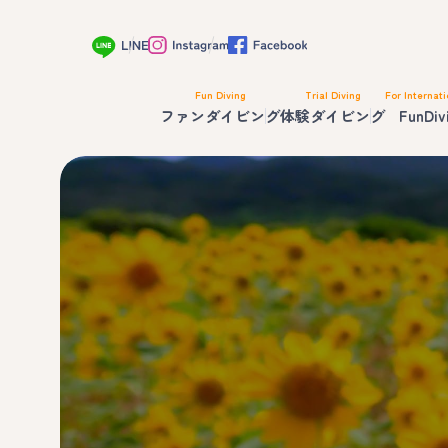
Fun Diving
Trial Diving
For Internati
ファンダイビング
体験ダイビング
FunDiv