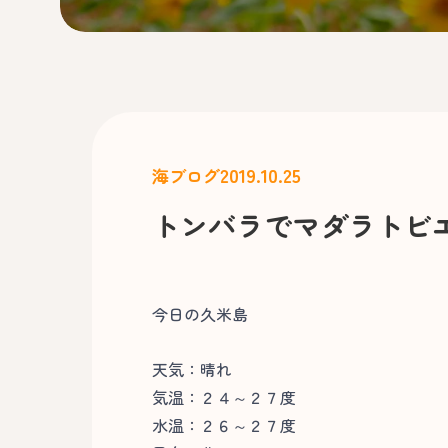
2019.10.25
海ブログ
トンバラでマダラトビ
今日の久米島
天気：晴れ
気温：２４～２７度
水温：２６～２７度