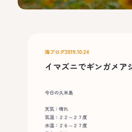
2019.10.24
海ブログ
イマズニでギンガメア
今日の久米島
天気：晴れ
気温：２２～２７度
水温：２６～２７度