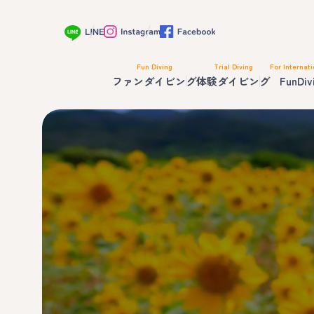
Fun Diving
Trial Diving
For Internati
ファンダイビング
体験ダイビング
FunDiv