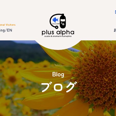
onal Visitors
ing/EN
Blog
ブログ