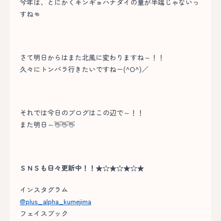
今年は、とにかくキンギョハナダイの量が半端じゃないっ
すね👊
さて明日からはまた北風に変わりますね～！！
久々にトンバラ行きたいですねー(^O^)／
それでは今日のブログはこの辺で～！！
また明日～👋👋👋
ＳＮＳも日々更新中！！★☆★☆★☆★
インスタグラム
@plus_alpha_kumejima
フェイスブック