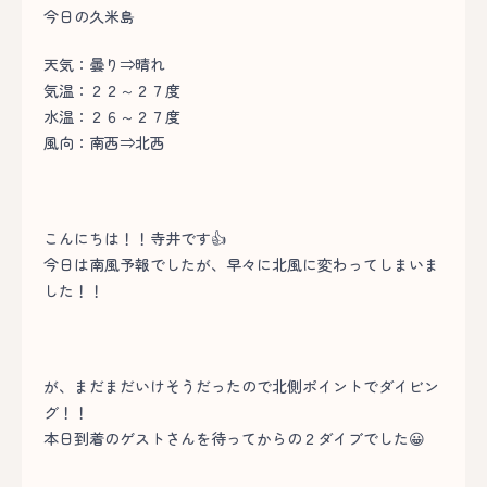
今日の久米島
天気：曇り⇒晴れ
気温：２２～２７度
水温：２６～２７度
風向：南西⇒北西
こんにちは！！寺井です👍
今日は南風予報でしたが、早々に北風に変わってしまいま
した！！
が、まだまだいけそうだったので北側ポイントでダイビン
グ！！
本日到着のゲストさんを待ってからの２ダイブでした😀