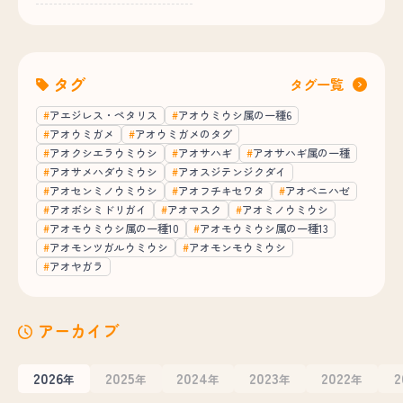
タグ
タグ一覧
アエジレス・ペタリス
アオウミウシ属の一種6
アオウミガメ
アオウミガメのタグ
アオクシエラウミウシ
アオサハギ
アオサハギ属の一種
アオサメハダウミウシ
アオスジテンジクダイ
アオセンミノウミウシ
アオフチキセワタ
アオベニハゼ
アオボシミドリガイ
アオマスク
アオミノウミウシ
アオモウミウシ属の一種10
アオモウミウシ属の一種13
アオモンツガルウミウシ
アオモンモウミウシ
アオヤガラ
アーカイブ
2026
2025
2024
2023
2022
2
年
年
年
年
年