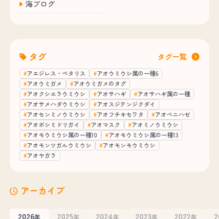
海ブログ
タグ
タグ一覧
アエジレス・ペタリス
アオウミウシ属の一種6
アオウミガメ
アオウミガメのタグ
アオクシエラウミウシ
アオサハギ
アオサハギ属の一種
アオサメハダウミウシ
アオスジテンジクダイ
アオセンミノウミウシ
アオフチキセワタ
アオベニハゼ
アオボシミドリガイ
アオマスク
アオミノウミウシ
アオモウミウシ属の一種10
アオモウミウシ属の一種13
アオモンツガルウミウシ
アオモンモウミウシ
アオヤガラ
アーカイブ
2026
2025
2024
2023
2022
2
年
年
年
年
年