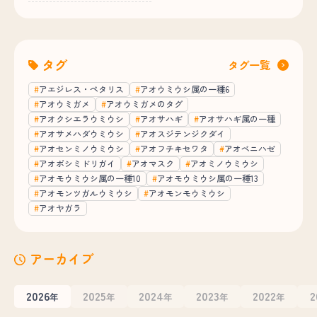
タグ
タグ一覧
アエジレス・ペタリス
アオウミウシ属の一種6
アオウミガメ
アオウミガメのタグ
アオクシエラウミウシ
アオサハギ
アオサハギ属の一種
アオサメハダウミウシ
アオスジテンジクダイ
アオセンミノウミウシ
アオフチキセワタ
アオベニハゼ
アオボシミドリガイ
アオマスク
アオミノウミウシ
アオモウミウシ属の一種10
アオモウミウシ属の一種13
アオモンツガルウミウシ
アオモンモウミウシ
アオヤガラ
アーカイブ
2026
2025
2024
2023
2022
2
年
年
年
年
年