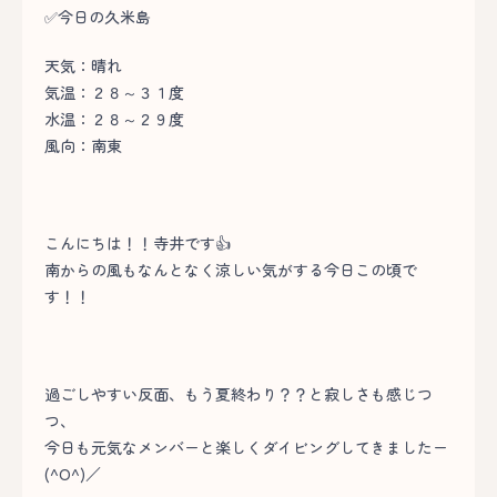
✅今日の久米島
天気：晴れ
気温：２８～３１度
水温：２８～２９度
風向：南東
こんにちは！！寺井です👍
南からの風もなんとなく涼しい気がする今日この頃で
す！！
過ごしやすい反面、もう夏終わり？？と寂しさも感じつ
つ、
今日も元気なメンバーと楽しくダイビングしてきましたー
(^O^)／