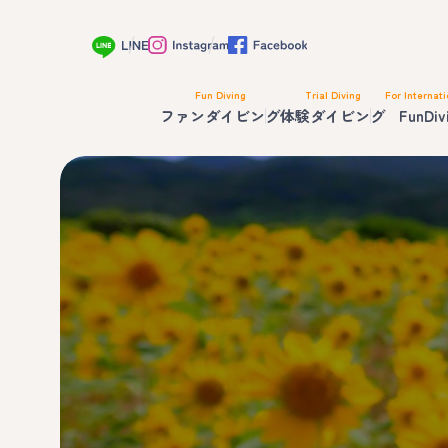
Fun Diving
Trial Diving
For Internati
ファンダイビング
体験ダイビング
FunDiv