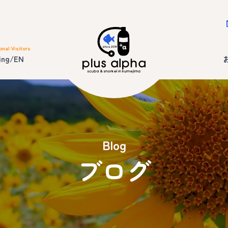
onal Visitors
ing/EN
Blog
ブログ