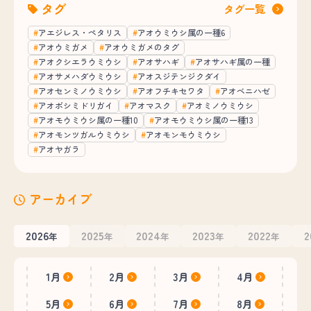
タグ
タグ一覧
アエジレス・ペタリス
アオウミウシ属の一種6
アオウミガメ
アオウミガメのタグ
アオクシエラウミウシ
アオサハギ
アオサハギ属の一種
アオサメハダウミウシ
アオスジテンジクダイ
アオセンミノウミウシ
アオフチキセワタ
アオベニハゼ
アオボシミドリガイ
アオマスク
アオミノウミウシ
アオモウミウシ属の一種10
アオモウミウシ属の一種13
アオモンツガルウミウシ
アオモンモウミウシ
アオヤガラ
アーカイブ
2026
2025
2024
2023
2022
2
年
年
年
年
年
1月
2月
3月
4月
5月
6月
7月
8月