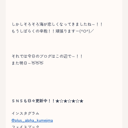
しかしそろそろ海が恋しくなってきましたね～！！
もうしばらくの辛抱！！頑張りますー(^O^)／
それでは今日のブログはこの辺で～！！
また明日～👋👋👋
ＳＮＳも日々更新中！！★☆★☆★☆★
インスタグラム
@plus_alpha_kumejima
フェイスブック