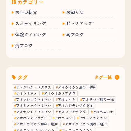
カテゴリー
お店の紹介
お知らせ
スノーケリング
ピックアップ
体験ダイビング
島ブログ
海ブログ
タグ
タグ一覧
アエジレス・ペタリス
アオウミウシ属の一種6
アオウミガメ
アオウミガメのタグ
アオクシエラウミウシ
アオサハギ
アオサハギ属の一種
アオサメハダウミウシ
アオスジテンジクダイ
アオセンミノウミウシ
アオフチキセワタ
アオベニハゼ
アオボシミドリガイ
アオマスク
アオミノウミウシ
アオモウミウシ属の一種10
アオモウミウシ属の一種13
アオモンツガルウミウシ
アオモンモウミウシ