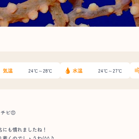
気温
水温
24℃～28℃
24℃～27℃
チビ😍
名にも慣れましたね！
着くのでしょうね(^^♪