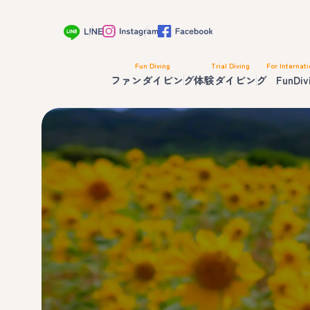
Fun Diving
Trial Diving
For Internati
ファンダイビング
体験ダイビング
FunDiv