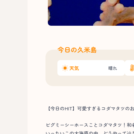
今日の久米島
天気
晴れ
【今日のHIT】可愛すぎるコダマタツのお
ピグミーシーホースことコダマタツ！和
いったいこの大海原の中、どうやって辿り