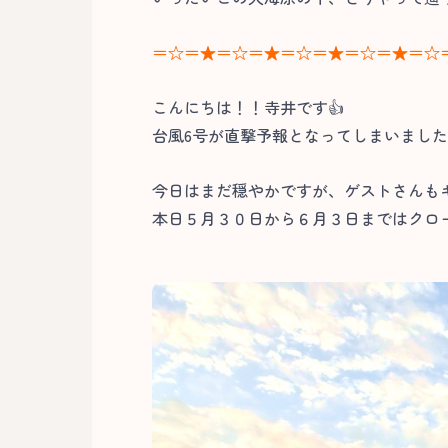
＝☆＝★＝☆＝★＝☆＝★＝☆＝★＝☆
こんにちは！！寺井です👍
台風6号が直撃予報となってしまいまし
今日はまだ穏やかですが、ゲストさんも
本日５月３０日から６月３日まではクロ