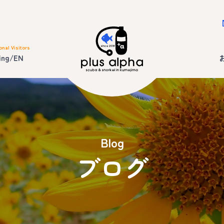
onal Visitors
ing/EN
Blog
ブログ