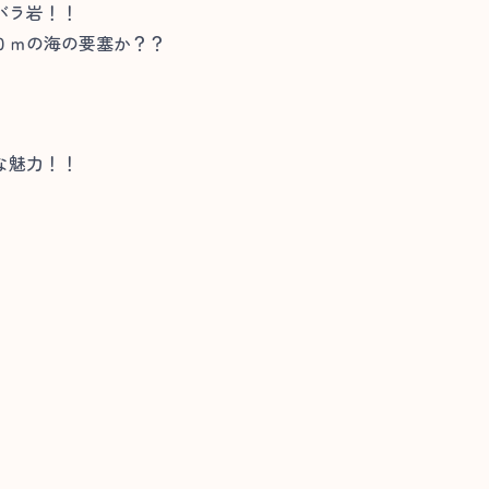
バラ岩！！
０ｍの海の要塞か？？
な魅力！！