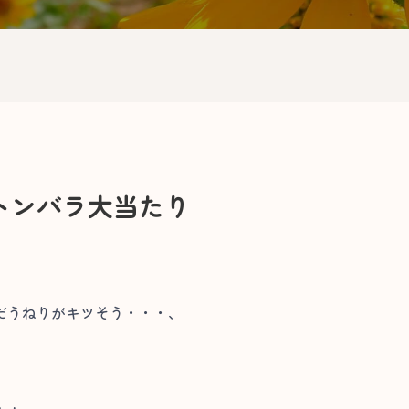
トンバラ大当たり
だうねりがキツそう・・・、