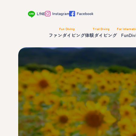
Fun Diving
Trial Diving
For Internati
ファンダイビング
体験ダイビング
FunDiv