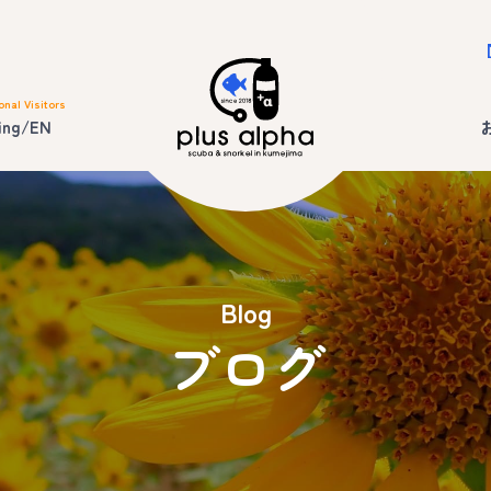
onal Visitors
ing/EN
Blog
ブログ