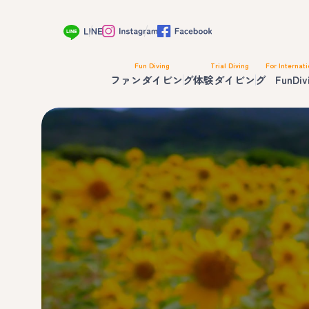
Fun Diving
Trial Diving
For Internati
ファンダイビング
体験ダイビング
FunDiv