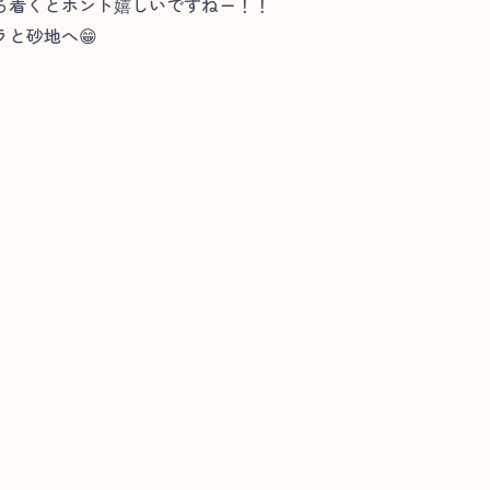
ち着くとホント嬉しいですねー！！
と砂地へ😁