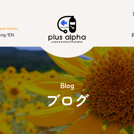
onal Visitors
ing/EN
Blog
ブログ