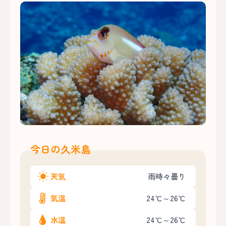
今日の久米島
天気
雨時々曇り
気温
24℃～26℃
水温
24℃～26℃