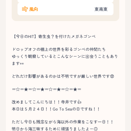
風向
東南東
【今日のHIT】寄生虫？を付けたメガネゴンベ
ドロップオフの棚上の世界を彩るゴンベの仲間たち
ゆっくり観察しているとこんなシーンに出会うこともあり
ます👀
どれだけ影響があるのかは不明ですが厳しい世界です😨
＝☆＝★＝☆＝★＝☆＝★＝☆＝★＝
改めましてこんにちは！！寺井です👍
本日は５月２４日！！Go To Seaの日ですね！！
ただし今日も残念ながら海以外の作業をこなす一日！！
明日から海三昧するために頑張りましたよー🙃