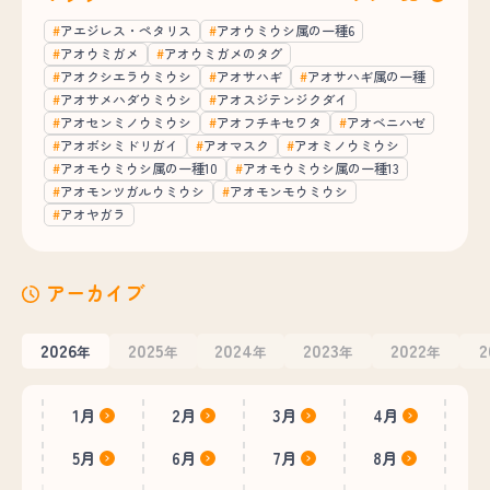
アエジレス・ペタリス
アオウミウシ属の一種6
アオウミガメ
アオウミガメのタグ
アオクシエラウミウシ
アオサハギ
アオサハギ属の一種
アオサメハダウミウシ
アオスジテンジクダイ
アオセンミノウミウシ
アオフチキセワタ
アオベニハゼ
アオボシミドリガイ
アオマスク
アオミノウミウシ
アオモウミウシ属の一種10
アオモウミウシ属の一種13
アオモンツガルウミウシ
アオモンモウミウシ
アオヤガラ
アーカイブ
2026
2025
2024
2023
2022
2
年
年
年
年
年
1月
2月
3月
4月
5月
6月
7月
8月