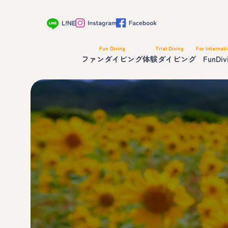
Fun Diving
Trial Diving
For Internati
ファンダイビング
体験ダイビング
FunDiv