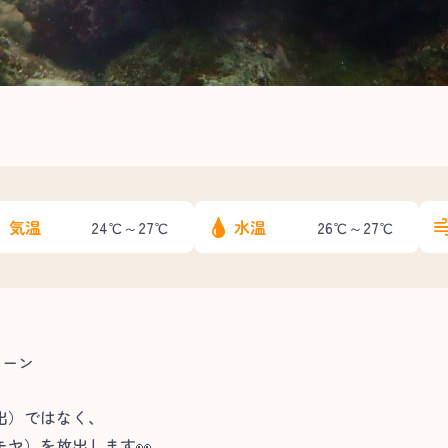
気温
水温
24℃～27℃
26℃～27℃
シーン
出）ではなく、
ヤ）を放出します👀