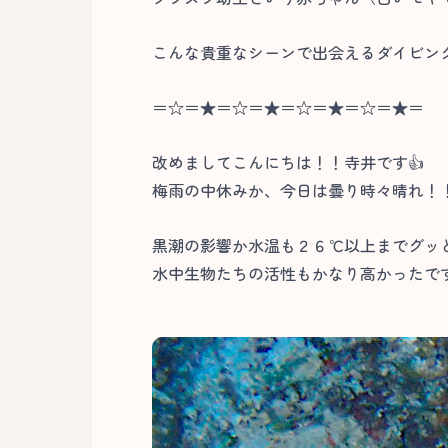
こんな貴重なシーンで出会えるダイビング
＝☆＝★＝☆＝★＝☆＝★＝☆＝★＝
改めましてこんにちは！！寺井です👍
梅雨の中休みか、今日は曇り時々晴れ！
黒潮の影響か水温も２６℃以上までグッ
水中生物たちの活性もかなり高かったです