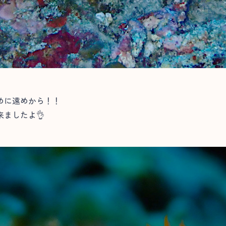
めに遠めから！！
ましたよ👌