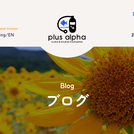
onal Visitors
ing/EN
Blog
ブログ