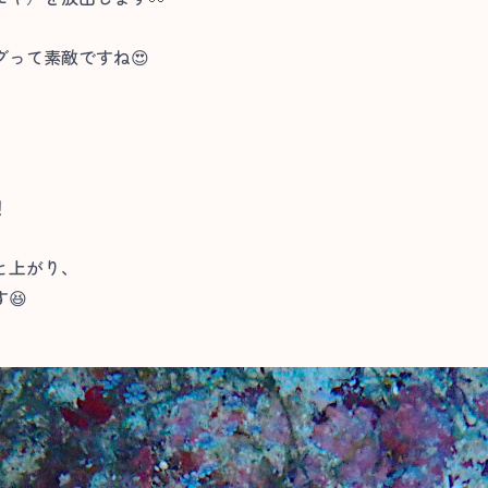
って素敵ですね😍
！
と上がり、
😆