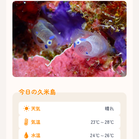
今日の久米島
天気
晴れ
気温
23℃～28℃
水温
24℃～26℃