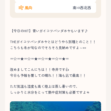
風向
南⇒西北西
【今日のHIT】青いガイコツパンダホヤもいます♪
THEガイコツパンダホヤとはどうやら別種とのこと！！
こちらも冬が旬なのでそろそろ見納めですよ～👀
＝☆＝★＝☆＝★＝☆＝★＝☆＝★＝
改めましてこんにちは！！寺井です👍
今日も予報を覆しての晴れ！！海も凪で最高！！
ただ気温も湿度も高く陸上は蒸し暑いので、
しっかりと水分をとって熱中症対策も必要ですよ👊