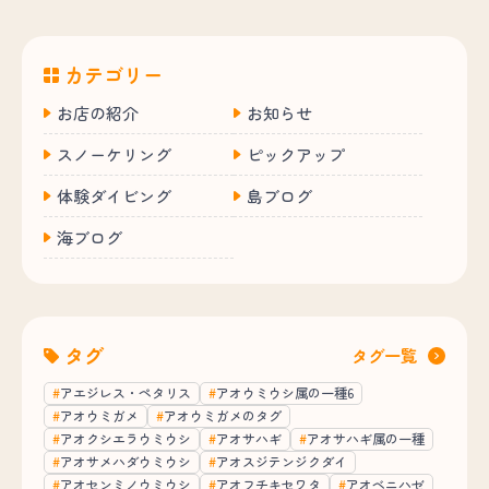
カテゴリー
お店の紹介
お知らせ
スノーケリング
ピックアップ
体験ダイビング
島ブログ
海ブログ
タグ
タグ一覧
アエジレス・ペタリス
アオウミウシ属の一種6
アオウミガメ
アオウミガメのタグ
アオクシエラウミウシ
アオサハギ
アオサハギ属の一種
アオサメハダウミウシ
アオスジテンジクダイ
アオセンミノウミウシ
アオフチキセワタ
アオベニハゼ