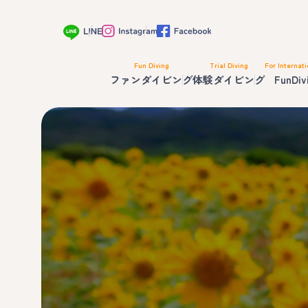
Fun Diving
Trial Diving
For Internati
ファンダイビング
体験ダイビング
FunDiv