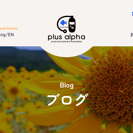
onal Visitors
ing/EN
Blog
ブログ