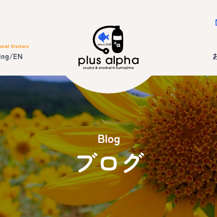
onal Visitors
ing/EN
Blog
ブログ