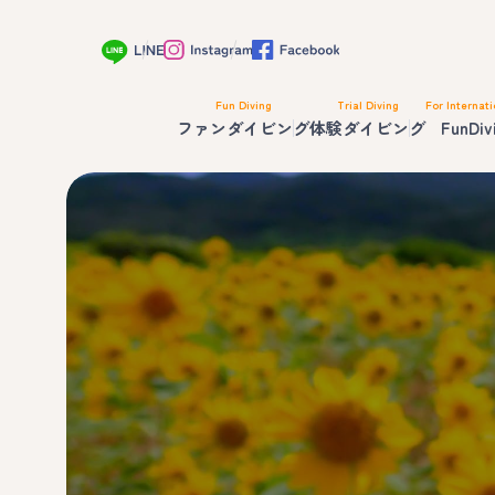
Fun Diving
Trial Diving
For Internati
ファンダイビング
体験ダイビング
FunDiv