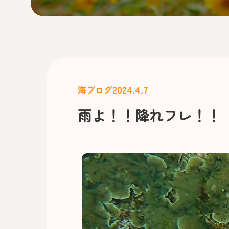
2024.4.7
海ブログ
雨よ！！降れフレ！！