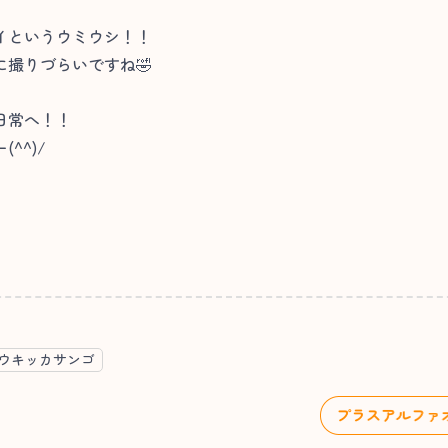
イというウミウシ！！
撮りづらいですね🤣
日常へ！！
^^)/
ウキッカサンゴ